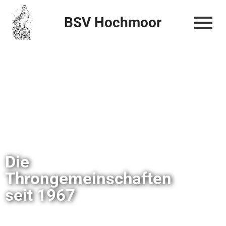
BSV Hochmoor
Zum
Inhalt
springen
Die
Throngemeinschaften
seit 1967