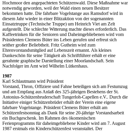
Hochmoor den angepachteten Schützenwald. Diese Maßnahme war
notwendig geworden, weil der Wald einen neuen Besitzer
bekommen hatte. Die fahrbare Vogelstange aus Ramsdorf wird in
diesem Jahr wieder in einer Blitzaktion von der sogenannten
Einsatztruppe (Technische Truppe) um Heinrich Viet am Zelt
aufgestellt. Die schlechte Witterung machte dieses erforderlich. Das
Kaffeetrinken für die Senioren und Daheimgebliebenen wird vom
Präsidenten Clemens Büter ins Leben gerufen und erfreut sich
seither großer Beliebtheit. Fritz Gutheim wird zum
Ehrenvorstandsmitglied auf Lebenszeit ernannt. Als kleines
Dankeschön für seine Tätigkeit als Schriftführer erhält er eine
gerahmte graphische Darstellung einer Moorlandschaft. Sein
Nachfolger im Amt wird Wilhelm Lütkenhaus.
1987
Karl Schlautmann wird Präsident
Vorstand, Thron, Offiziere und Fahne beteiligen sich am Festumzug
und am Empfang aus Anlaß des 325-jährigen Bestehens der St.
Antonius-Schützenbruderschaft Tungerloh-Capellen e.V.. Durch die
Initiative einiger Schützenbrüder erhält der Verein eine eigene
fahrbare Vogelstange. Präsident Clemens Büter erhält am
Schützenfestsonntag als Dank für seine 20-jährige Vorstandsarbeit
ein Buchgeschenk. Im Rahmen des ökomenischen
Ferienprogramms für daheimgebliebene Kinder wird am 7. August
1987 erstmals ein Kinderschützenfest veranstaltet. Der