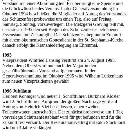
Vorstand mit einer Abordnung teil. Er überbringt eine Spende und
die Glückwünsche des Vereins. In der Generalversammlung im
Oktober 1994 beschließen die Mitglieder auf Antrag des Vorstandes,
das Schützenfest probeweise um einen Tag, also auf Freitag,
Samstag, Sonntag, vorzuverlegen. Die Metzgerei Greving teilt mit,
dass sie ab 1995 den seit Beginn des Schützenfestes betriebenen
Essenstand am Zelt aufgibt. Das Schützenfest beginnt in Zukunft
mit einem ökumenischen Gottesdienst in der St. Stephanus-Kirche,
danach erfolgt die Kranzniederlegung am Ehrenmal.
1995
Vizepräsident Winfried Lansing verstirbt am 24. August 1995.
Neben dem Oberst wird nun auch der Major in den
geschäftsführenden Vorstand aufgenommen. In der
Generalversammlung im Oktober 1995 wird Wilhelm Lütkenhaus
zum neuen Vizepräsidenten gewählt.
1996 Jubiläum
Heribert Konniger wird neuer 1. Schriftführer, Burkhard Kloster
wird 2. Schriftführer. Aufgrund der großen Nachfrage wird auf
Antrag von Heinrich Viet beschlossen, einen zweiten
Toilettenwagen anzuschaffen. Der zunächst probeweise um 1 Tag
vorverlegte Schützenfestablauf wird für gut befunden und für die
Zukunft fest verzurrt. Der Restaurationsvertrag mit Eddi Stockhorst
wird um 3 Jahre verlängert.