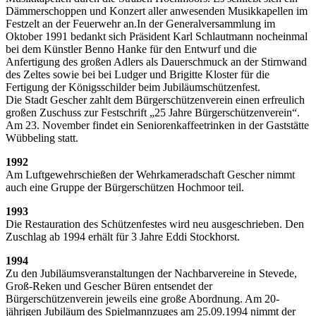
Dämmerschoppen und Konzert aller anwesenden Musikkapellen im
Festzelt an der Feuerwehr an.In der Generalversammlung im
Oktober 1991 bedankt sich Präsident Karl Schlautmann nocheinmal
bei dem Künstler Benno Hanke für den Entwurf und die
Anfertigung des großen Adlers als Dauerschmuck an der Stirnwand
des Zeltes sowie bei bei Ludger und Brigitte Kloster für die
Fertigung der Königsschilder beim Jubiläumschützenfest.
Die Stadt Gescher zahlt dem Bürgerschützenverein einen erfreulich
großen Zuschuss zur Festschrift „25 Jahre Bürgerschützenverein“.
Am 23. November findet ein Seniorenkaffeetrinken in der Gaststätte
Wübbeling statt.
1992
Am Luftgewehrschießen der Wehrkameradschaft Gescher nimmt
auch eine Gruppe der Bürgerschützen Hochmoor teil.
1993
Die Restauration des Schützenfestes wird neu ausgeschrieben. Den
Zuschlag ab 1994 erhält für 3 Jahre Eddi Stockhorst.
1994
Zu den Jubiläumsveranstaltungen der Nachbarvereine in Stevede,
Groß-Reken und Gescher Büren entsendet der
Bürgerschützenverein jeweils eine große Abordnung. Am 20-
jährigen Jubiläum des Spielmannzuges am 25.09.1994 nimmt der