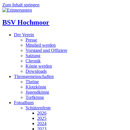
Zum Inhalt springen
BSV Hochmoor
Der Verein
Presse
Mitglied werden
Vorstand und Offiziere
Satzung
Chronik
König werden
Downloads
Throngemeinschaften
Thröne
Klotzkönig
Jugendkönig
Torfkönig
Fotoalbum
Schützenfeste
2026
2025
2024
2023