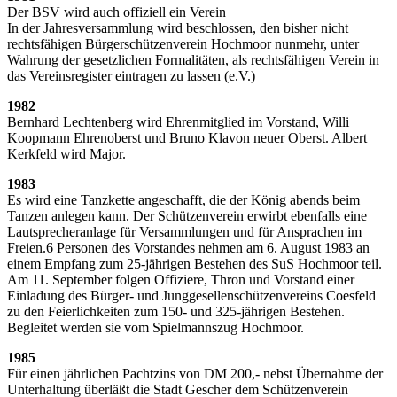
Der BSV wird auch offiziell ein Verein
In der Jahresversammlung wird beschlossen, den bisher nicht
rechtsfähigen Bürgerschützenverein Hochmoor nunmehr, unter
Wahrung der gesetzlichen Formalitäten, als rechtsfähigen Verein in
das Vereinsregister eintragen zu lassen (e.V.)
1982
Bernhard Lechtenberg wird Ehrenmitglied im Vorstand, Willi
Koopmann Ehrenoberst und Bruno Klavon neuer Oberst. Albert
Kerkfeld wird Major.
1983
Es wird eine Tanzkette angeschafft, die der König abends beim
Tanzen anlegen kann. Der Schützenverein erwirbt ebenfalls eine
Lautsprecheranlage für Versammlungen und für Ansprachen im
Freien.6 Personen des Vorstandes nehmen am 6. August 1983 an
einem Empfang zum 25-jährigen Bestehen des SuS Hochmoor teil.
Am 11. September folgen Offiziere, Thron und Vorstand einer
Einladung des Bürger- und Junggesellenschützenvereins Coesfeld
zu den Feierlichkeiten zum 150- und 325-jährigen Bestehen.
Begleitet werden sie vom Spielmannszug Hochmoor.
1985
Für einen jährlichen Pachtzins von DM 200,- nebst Übernahme der
Unterhaltung überläßt die Stadt Gescher dem Schützenverein