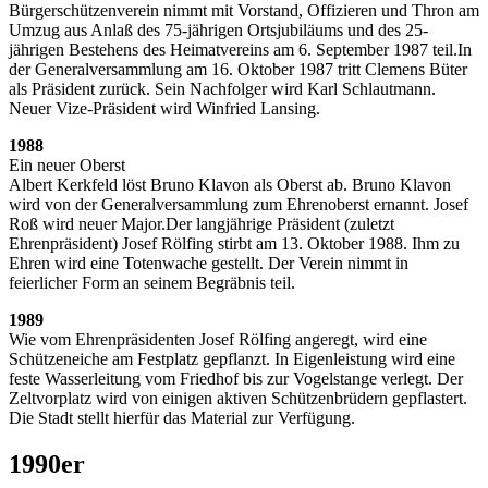
Bürgerschützenverein nimmt mit Vorstand, Offizieren und Thron am
Umzug aus Anlaß des 75-jährigen Ortsjubiläums und des 25-
jährigen Bestehens des Heimatvereins am 6. September 1987 teil.In
der Generalversammlung am 16. Oktober 1987 tritt Clemens Büter
als Präsident zurück. Sein Nachfolger wird Karl Schlautmann.
Neuer Vize-Präsident wird Winfried Lansing.
1988
Ein neuer Oberst
Albert Kerkfeld löst Bruno Klavon als Oberst ab. Bruno Klavon
wird von der Generalversammlung zum Ehrenoberst ernannt. Josef
Roß wird neuer Major.Der langjährige Präsident (zuletzt
Ehrenpräsident) Josef Rölfing stirbt am 13. Oktober 1988. Ihm zu
Ehren wird eine Totenwache gestellt. Der Verein nimmt in
feierlicher Form an seinem Begräbnis teil.
1989
Wie vom Ehrenpräsidenten Josef Rölfing angeregt, wird eine
Schützeneiche am Festplatz gepflanzt. In Eigenleistung wird eine
feste Wasserleitung vom Friedhof bis zur Vogelstange verlegt. Der
Zeltvorplatz wird von einigen aktiven Schützenbrüdern gepflastert.
Die Stadt stellt hierfür das Material zur Verfügung.
1990er