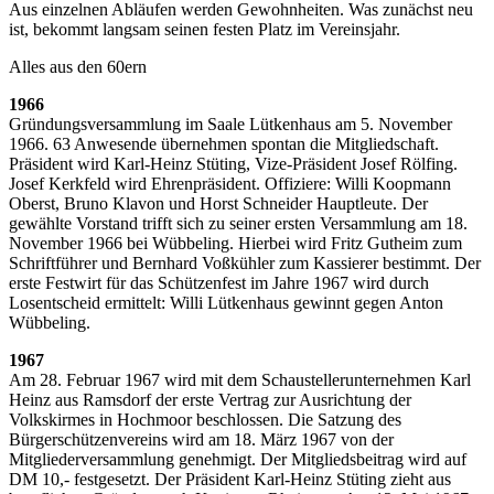
Aus einzelnen Abläufen werden Gewohnheiten. Was zunächst neu
ist, bekommt langsam seinen festen Platz im Vereinsjahr.
Alles aus den 60ern
1966
Gründungsversammlung im Saale Lütkenhaus am 5. November
1966. 63 Anwesende übernehmen spontan die Mitgliedschaft.
Präsident wird Karl-Heinz Stüting, Vize-Präsident Josef Rölfing.
Josef Kerkfeld wird Ehrenpräsident. Offiziere: Willi Koopmann
Oberst, Bruno Klavon und Horst Schneider Hauptleute. Der
gewählte Vorstand trifft sich zu seiner ersten Versammlung am 18.
November 1966 bei Wübbeling. Hierbei wird Fritz Gutheim zum
Schriftführer und Bernhard Voßkühler zum Kassierer bestimmt. Der
erste Festwirt für das Schützenfest im Jahre 1967 wird durch
Losentscheid ermittelt: Willi Lütkenhaus gewinnt gegen Anton
Wübbeling.
1967
Am 28. Februar 1967 wird mit dem Schaustellerunternehmen Karl
Heinz aus Ramsdorf der erste Vertrag zur Ausrichtung der
Volkskirmes in Hochmoor beschlossen. Die Satzung des
Bürgerschützenvereins wird am 18. März 1967 von der
Mitgliederversammlung genehmigt. Der Mitgliedsbeitrag wird auf
DM 10,- festgesetzt. Der Präsident Karl-Heinz Stüting zieht aus