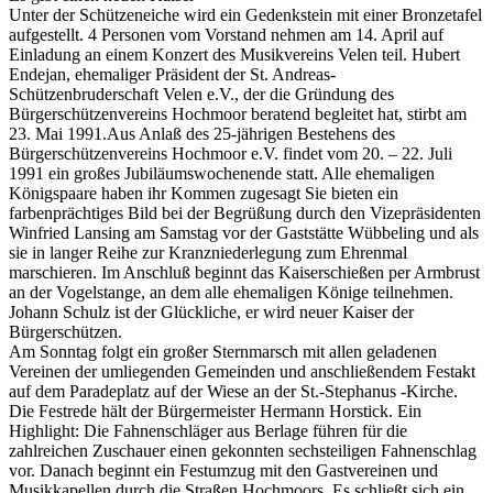
Unter der Schützeneiche wird ein Gedenkstein mit einer Bronzetafel
aufgestellt. 4 Personen vom Vorstand nehmen am 14. April auf
Einladung an einem Konzert des Musikvereins Velen teil. Hubert
Endejan, ehemaliger Präsident der St. Andreas-
Schützenbruderschaft Velen e.V., der die Gründung des
Bürgerschützenvereins Hochmoor beratend begleitet hat, stirbt am
23. Mai 1991.Aus Anlaß des 25-jährigen Bestehens des
Bürgerschützenvereins Hochmoor e.V. findet vom 20. – 22. Juli
1991 ein großes Jubiläumswochenende statt. Alle ehemaligen
Königspaare haben ihr Kommen zugesagt Sie bieten ein
farbenprächtiges Bild bei der Begrüßung durch den Vizepräsidenten
Winfried Lansing am Samstag vor der Gaststätte Wübbeling und als
sie in langer Reihe zur Kranzniederlegung zum Ehrenmal
marschieren. Im Anschluß beginnt das Kaiserschießen per Armbrust
an der Vogelstange, an dem alle ehemaligen Könige teilnehmen.
Johann Schulz ist der Glückliche, er wird neuer Kaiser der
Bürgerschützen.
Am Sonntag folgt ein großer Sternmarsch mit allen geladenen
Vereinen der umliegenden Gemeinden und anschließendem Festakt
auf dem Paradeplatz auf der Wiese an der St.-Stephanus -Kirche.
Die Festrede hält der Bürgermeister Hermann Horstick. Ein
Highlight: Die Fahnenschläger aus Berlage führen für die
zahlreichen Zuschauer einen gekonnten sechsteiligen Fahnenschlag
vor. Danach beginnt ein Festumzug mit den Gastvereinen und
Musikkapellen durch die Straßen Hochmoors. Es schließt sich ein