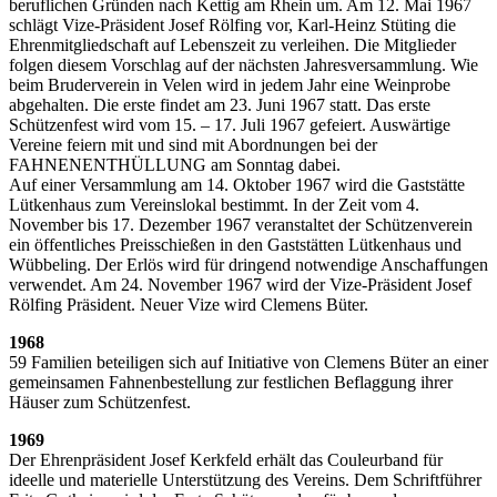
beruflichen Gründen nach Kettig am Rhein um. Am 12. Mai 1967
schlägt Vize-Präsident Josef Rölfing vor, Karl-Heinz Stüting die
Ehrenmitgliedschaft auf Lebenszeit zu verleihen. Die Mitglieder
folgen diesem Vorschlag auf der nächsten Jahresversammlung. Wie
beim Bruderverein in Velen wird in jedem Jahr eine Weinprobe
abgehalten. Die erste findet am 23. Juni 1967 statt. Das erste
Schützenfest wird vom 15. – 17. Juli 1967 gefeiert. Auswärtige
Vereine feiern mit und sind mit Abordnungen bei der
FAHNENENTHÜLLUNG am Sonntag dabei.
Auf einer Versammlung am 14. Oktober 1967 wird die Gaststätte
Lütkenhaus zum Vereinslokal bestimmt. In der Zeit vom 4.
November bis 17. Dezember 1967 veranstaltet der Schützenverein
ein öffentliches Preisschießen in den Gaststätten Lütkenhaus und
Wübbeling. Der Erlös wird für dringend notwendige Anschaffungen
verwendet. Am 24. November 1967 wird der Vize-Präsident Josef
Rölfing Präsident. Neuer Vize wird Clemens Büter.
1968
59 Familien beteiligen sich auf Initiative von Clemens Büter an einer
gemeinsamen Fahnenbestellung zur festlichen Beflaggung ihrer
Häuser zum Schützenfest.
1969
Der Ehrenpräsident Josef Kerkfeld erhält das Couleurband für
ideelle und materielle Unterstützung des Vereins. Dem Schriftführer