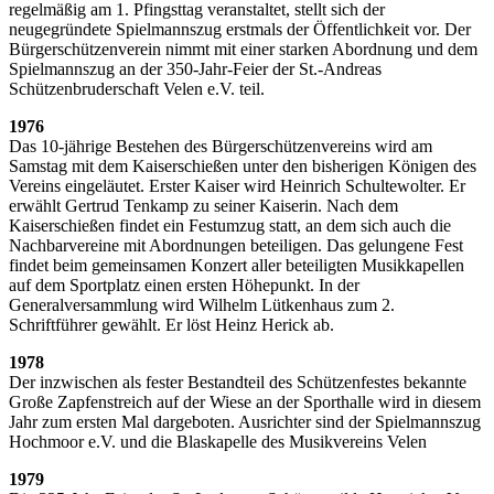
regelmäßig am 1. Pfingsttag veranstaltet, stellt sich der
neugegründete Spielmannszug erstmals der Öffentlichkeit vor. Der
Bürgerschützenverein nimmt mit einer starken Abordnung und dem
Spielmannszug an der 350-Jahr-Feier der St.-Andreas
Schützenbruderschaft Velen e.V. teil.
1976
Das 10-jährige Bestehen des Bürgerschützenvereins wird am
Samstag mit dem Kaiserschießen unter den bisherigen Königen des
Vereins eingeläutet. Erster Kaiser wird Heinrich Schultewolter. Er
erwählt Gertrud Tenkamp zu seiner Kaiserin. Nach dem
Kaiserschießen findet ein Festumzug statt, an dem sich auch die
Nachbarvereine mit Abordnungen beteiligen. Das gelungene Fest
findet beim gemeinsamen Konzert aller beteiligten Musikkapellen
auf dem Sportplatz einen ersten Höhepunkt. In der
Generalversammlung wird Wilhelm Lütkenhaus zum 2.
Schriftführer gewählt. Er löst Heinz Herick ab.
1978
Der inzwischen als fester Bestandteil des Schützenfestes bekannte
Große Zapfenstreich auf der Wiese an der Sporthalle wird in diesem
Jahr zum ersten Mal dargeboten. Ausrichter sind der Spielmannszug
Hochmoor e.V. und die Blaskapelle des Musikvereins Velen
1979