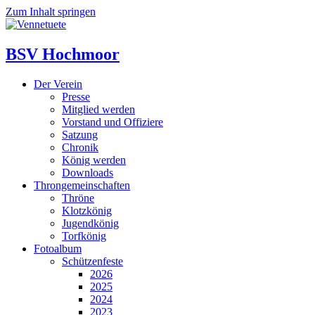
Zum Inhalt springen
BSV Hochmoor
Der Verein
Presse
Mitglied werden
Vorstand und Offiziere
Satzung
Chronik
König werden
Downloads
Throngemeinschaften
Thröne
Klotzkönig
Jugendkönig
Torfkönig
Fotoalbum
Schützenfeste
2026
2025
2024
2023