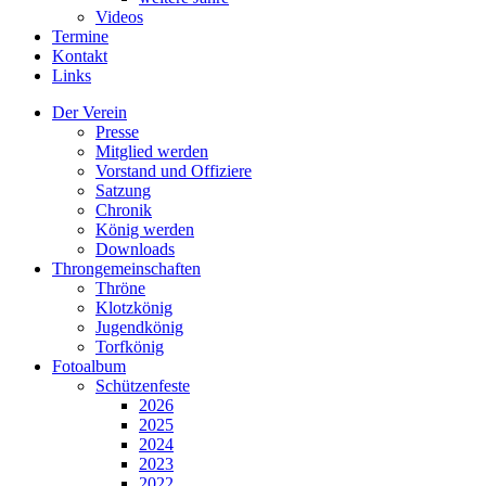
Videos
Termine
Kontakt
Links
Der Verein
Presse
Mitglied werden
Vorstand und Offiziere
Satzung
Chronik
König werden
Downloads
Throngemeinschaften
Thröne
Klotzkönig
Jugendkönig
Torfkönig
Fotoalbum
Schützenfeste
2026
2025
2024
2023
2022