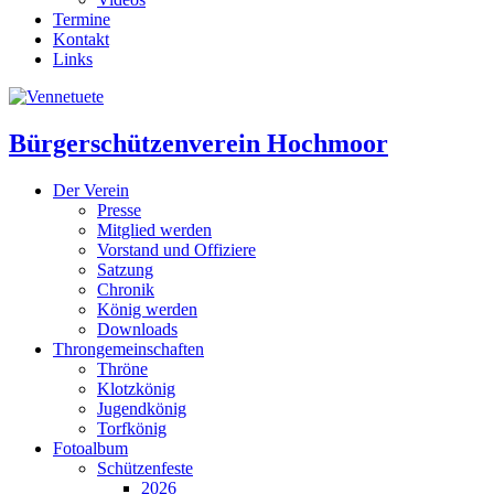
Termine
Kontakt
Links
Bürgerschützenverein Hochmoor
Der Verein
Presse
Mitglied werden
Vorstand und Offiziere
Satzung
Chronik
König werden
Downloads
Throngemeinschaften
Thröne
Klotzkönig
Jugendkönig
Torfkönig
Fotoalbum
Schützenfeste
2026