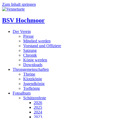
Zum Inhalt springen
BSV Hochmoor
Der Verein
Presse
Mitglied werden
Vorstand und Offiziere
Satzung
Chronik
König werden
Downloads
Throngemeinschaften
Thröne
Klotzkönig
Jugendkönig
Torfkönig
Fotoalbum
Schützenfeste
2026
2025
2024
2023