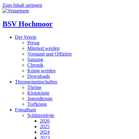
Zum Inhalt springen
BSV Hochmoor
Der Verein
Presse
Mitglied werden
Vorstand und Offiziere
Satzung
Chronik
König werden
Downloads
Throngemeinschaften
Thröne
Klotzkönig
Jugendkönig
Torfkönig
Fotoalbum
Schützenfeste
2026
2025
2024
2023