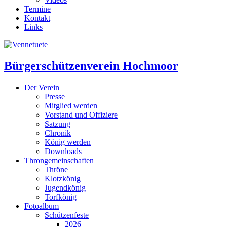
Termine
Kontakt
Links
Bürgerschützenverein Hochmoor
Der Verein
Presse
Mitglied werden
Vorstand und Offiziere
Satzung
Chronik
König werden
Downloads
Throngemeinschaften
Thröne
Klotzkönig
Jugendkönig
Torfkönig
Fotoalbum
Schützenfeste
2026