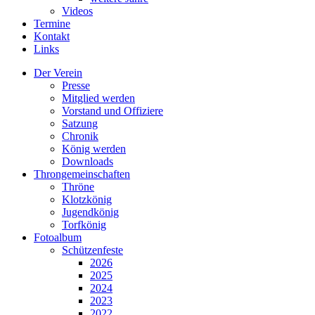
Videos
Termine
Kontakt
Links
Der Verein
Presse
Mitglied werden
Vorstand und Offiziere
Satzung
Chronik
König werden
Downloads
Throngemeinschaften
Thröne
Klotzkönig
Jugendkönig
Torfkönig
Fotoalbum
Schützenfeste
2026
2025
2024
2023
2022